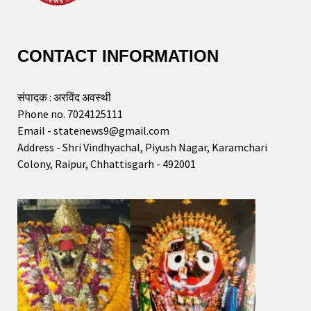
CONTACT INFORMATION
संपादक : अरविंद अवस्थी
Phone no. 7024125111
Email - statenews9@gmail.com
Address - Shri Vindhyachal, Piyush Nagar, Karamchari
Colony, Raipur, Chhattisgarh - 492001