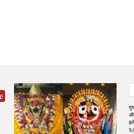
मुख
औद
इले
9,