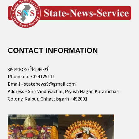
CONTACT INFORMATION
संपादक : अरविंद अवस्थी
Phone no. 7024125111
Email - statenews9@gmail.com
Address - Shri Vindhyachal, Piyush Nagar, Karamchari
Colony, Raipur, Chhattisgarh - 492001