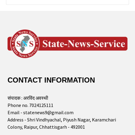
CONTACT INFORMATION
संपादक : अरविंद अवस्थी
Phone no. 7024125111
Email - statenews9@gmail.com
Address - Shri Vindhyachal, Piyush Nagar, Karamchari
Colony, Raipur, Chhattisgarh - 492001