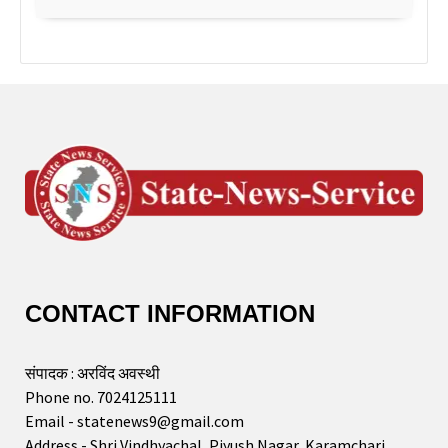
CONTACT INFORMATION
संपादक : अरविंद अवस्थी
Phone no. 7024125111
Email - statenews9@gmail.com
Address - Shri Vindhyachal, Piyush Nagar, Karamchari