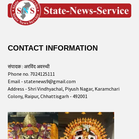
CONTACT INFORMATION
संपादक : अरविंद अवस्थी
Phone no. 7024125111
Email - statenews9@gmail.com
Address - Shri Vindhyachal, Piyush Nagar, Karamchari
Colony, Raipur, Chhattisgarh - 492001