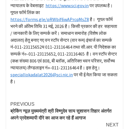
न्यायालय के वेबसाइट
https://www.sci.gov.in
पर उपलब्ध है।
गूगल फॉर्म लिंक का
https://forms.gle/pRWbif6wAPrcqMsZ8
है। गूगल फॉर्म
भरने की अंतिम तिथि 31 मई, 2026 है। किसी प्रकार की हर सहायता
/ जानकारी के लिए सम्पर्क करें। समाधान समारोह (विशेष लोक
अदालत) हेतु बनाए गए वन स्टॉप सेन्टर (वार रूम) इंचार्ज का सम्पर्क
नं-011-23115652य 011-23116464 तथा सी.आर. पी निदेशक का
सम्पर्क नं०-011-23115652, 011-23116465 है। वन स्टॉप सेन्टर
(कक्ष संख्या 806 एवं 808, बी ब्लॉक, अतिरिक्त भवन परिसर, सर्वोच्च
न्यायालय) लैण्डलाइन नं०-011-23116464 है। इस हेतु।
speciallokadalat2026@sci.nic.in
पर भी ई मेल किया जा सकता
है।
PREVIOUS
ब्रेकिंग न्यूज़ मुख्यमंत्री श्री विष्णुदेव साय सुशासन तिहार अंतर्गत
अपने प्रदेशव्यापी दौरे का आज कर रहे हैं आगाज
NEXT