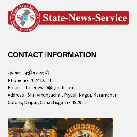
CONTACT INFORMATION
संपादक : अरविंद अवस्थी
Phone no. 7024125111
Email - statenews9@gmail.com
Address - Shri Vindhyachal, Piyush Nagar, Karamchari
Colony, Raipur, Chhattisgarh - 492001