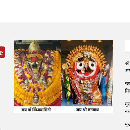
सी
अभ्
उप 
मि
मुख
बस
मु