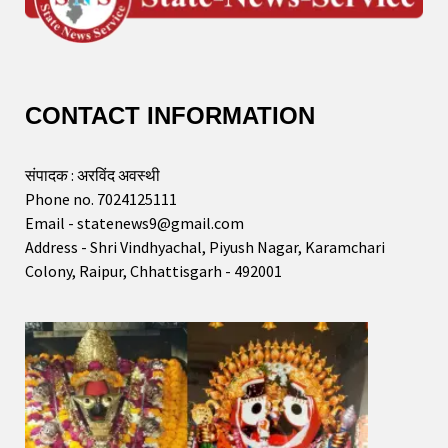
CONTACT INFORMATION
संपादक : अरविंद अवस्थी
Phone no. 7024125111
Email - statenews9@gmail.com
Address - Shri Vindhyachal, Piyush Nagar, Karamchari
Colony, Raipur, Chhattisgarh - 492001