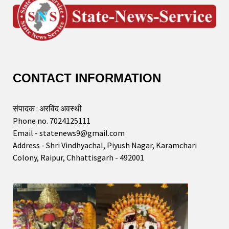
CONTACT INFORMATION
संपादक : अरविंद अवस्थी
Phone no. 7024125111
Email - statenews9@gmail.com
Address - Shri Vindhyachal, Piyush Nagar, Karamchari
Colony, Raipur, Chhattisgarh - 492001