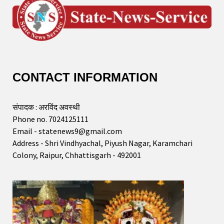
CONTACT INFORMATION
संपादक : अरविंद अवस्थी
Phone no. 7024125111
Email - statenews9@gmail.com
Address - Shri Vindhyachal, Piyush Nagar, Karamchari
Colony, Raipur, Chhattisgarh - 492001