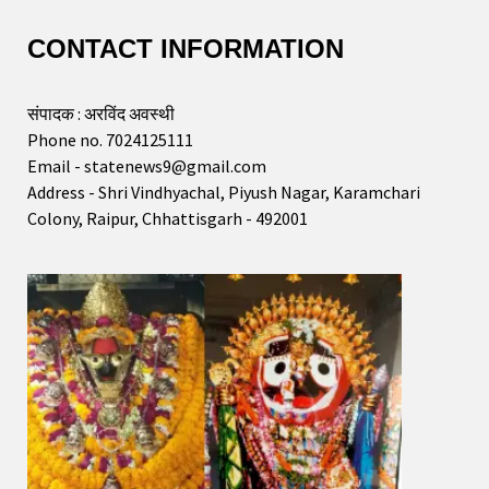
CONTACT INFORMATION
संपादक : अरविंद अवस्थी
Phone no. 7024125111
Email - statenews9@gmail.com
Address - Shri Vindhyachal, Piyush Nagar, Karamchari
Colony, Raipur, Chhattisgarh - 492001