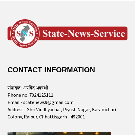
CONTACT INFORMATION
संपादक : अरविंद अवस्थी
Phone no. 7024125111
Email - statenews9@gmail.com
Address - Shri Vindhyachal, Piyush Nagar, Karamchari
Colony, Raipur, Chhattisgarh - 492001