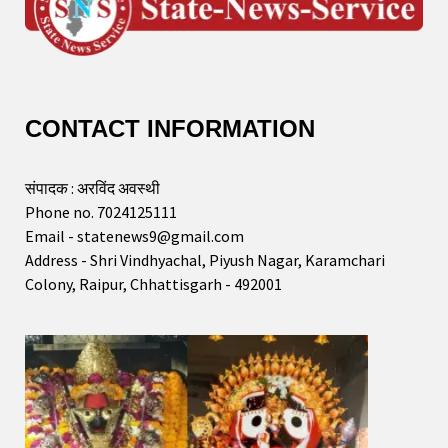
CONTACT INFORMATION
संपादक : अरविंद अवस्थी
Phone no. 7024125111
Email - statenews9@gmail.com
Address - Shri Vindhyachal, Piyush Nagar, Karamchari
Colony, Raipur, Chhattisgarh - 492001