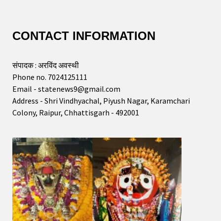
CONTACT INFORMATION
संपादक : अरविंद अवस्थी
Phone no. 7024125111
Email - statenews9@gmail.com
Address - Shri Vindhyachal, Piyush Nagar, Karamchari
Colony, Raipur, Chhattisgarh - 492001