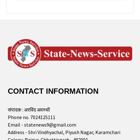
CONTACT INFORMATION
संपादक : अरविंद अवस्थी
Phone no. 7024125111
Email - statenews9@gmail.com
Address - Shri Vindhyachal, Piyush Nagar, Karamchari
Colony, Raipur, Chhattisgarh - 492001