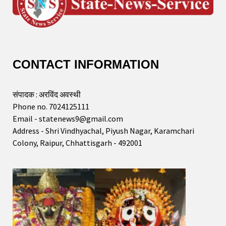
CONTACT INFORMATION
संपादक : अरविंद अवस्थी
Phone no. 7024125111
Email - statenews9@gmail.com
Address - Shri Vindhyachal, Piyush Nagar, Karamchari
Colony, Raipur, Chhattisgarh - 492001