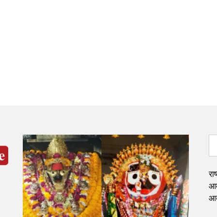
राष
आमं
आत