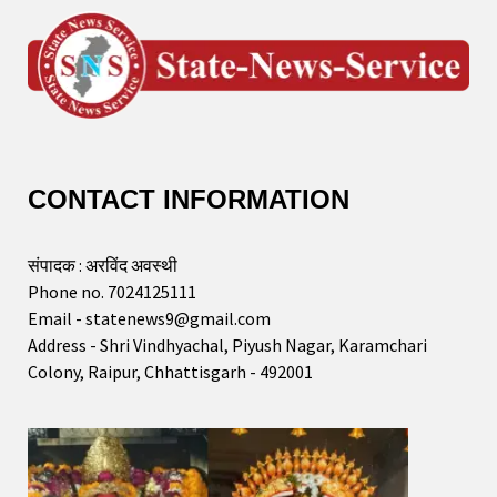
CONTACT INFORMATION
संपादक : अरविंद अवस्थी
Phone no. 7024125111
Email - statenews9@gmail.com
Address - Shri Vindhyachal, Piyush Nagar, Karamchari
Colony, Raipur, Chhattisgarh - 492001