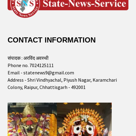
CONTACT INFORMATION
संपादक : अरविंद अवस्थी
Phone no. 7024125111
Email - statenews9@gmail.com
Address - Shri Vindhyachal, Piyush Nagar, Karamchari
Colony, Raipur, Chhattisgarh - 492001