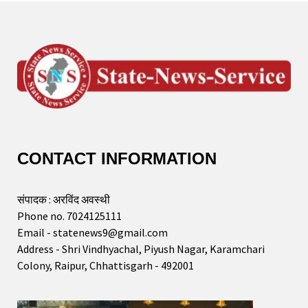
CONTACT INFORMATION
संपादक : अरविंद अवस्थी
Phone no. 7024125111
Email - statenews9@gmail.com
Address - Shri Vindhyachal, Piyush Nagar, Karamchari
Colony, Raipur, Chhattisgarh - 492001