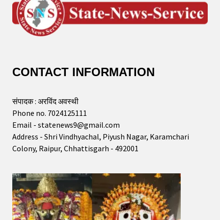
CONTACT INFORMATION
संपादक : अरविंद अवस्थी
Phone no. 7024125111
Email - statenews9@gmail.com
Address - Shri Vindhyachal, Piyush Nagar, Karamchari
Colony, Raipur, Chhattisgarh - 492001