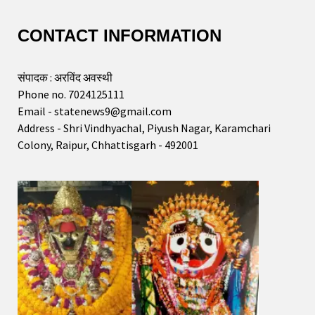
CONTACT INFORMATION
संपादक : अरविंद अवस्थी
Phone no. 7024125111
Email - statenews9@gmail.com
Address - Shri Vindhyachal, Piyush Nagar, Karamchari
Colony, Raipur, Chhattisgarh - 492001