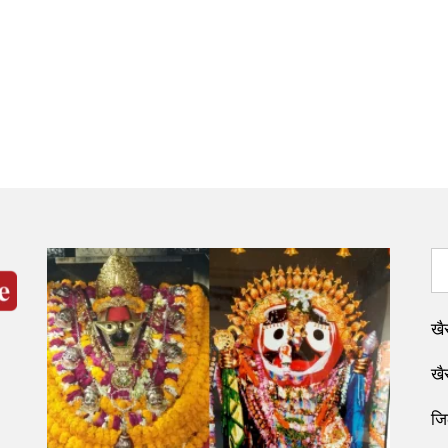
खै
खै
जि