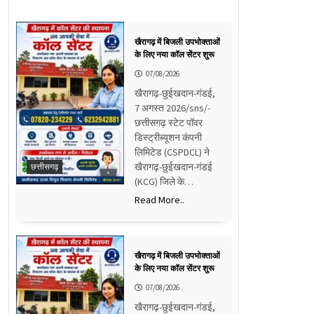
खैरागढ़ में बिजली उपभोक्ताओं
के लिए नया कॉल सेंटर शुरू
07/08/2026
खैरागढ़-छुईखदान-गंडई,
7 अगस्त 2026/sns/-
छत्तीसगढ़ स्टेट पॉवर
डिस्ट्रीब्यूशन कंपनी
लिमिटेड (CSPDCL) ने
खैरागढ़-छुईखदान-गंडई
छत्तीसगढ़
(KCG) जिले के…
Read More..
खैरागढ़ में बिजली उपभोक्ताओं
के लिए नया कॉल सेंटर शुरू
07/08/2026
खैरागढ़-छुईखदान-गंडई,