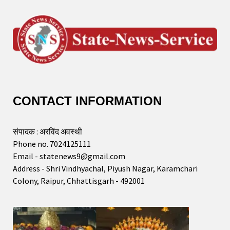
CONTACT INFORMATION
संपादक : अरविंद अवस्थी
Phone no. 7024125111
Email - statenews9@gmail.com
Address - Shri Vindhyachal, Piyush Nagar, Karamchari
Colony, Raipur, Chhattisgarh - 492001