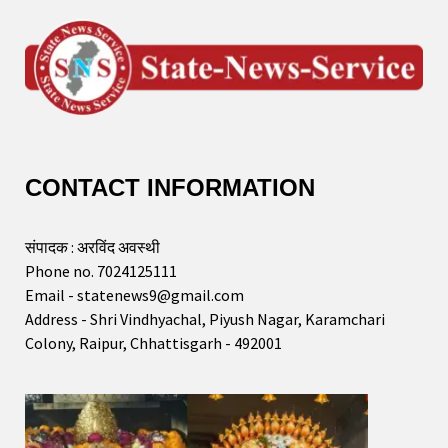
CONTACT INFORMATION
संपादक : अरविंद अवस्थी
Phone no. 7024125111
Email - statenews9@gmail.com
Address - Shri Vindhyachal, Piyush Nagar, Karamchari
Colony, Raipur, Chhattisgarh - 492001