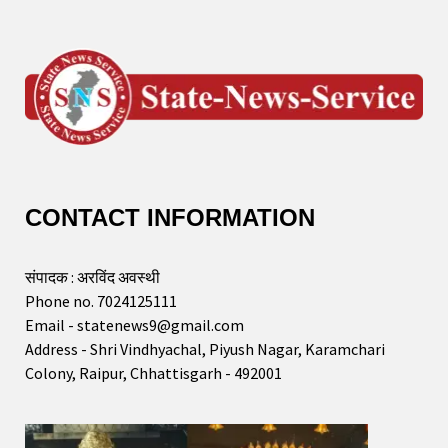
CONTACT INFORMATION
संपादक : अरविंद अवस्थी
Phone no. 7024125111
Email - statenews9@gmail.com
Address - Shri Vindhyachal, Piyush Nagar, Karamchari
Colony, Raipur, Chhattisgarh - 492001