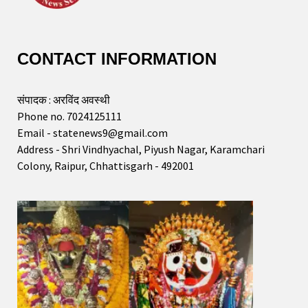
CONTACT INFORMATION
संपादक : अरविंद अवस्थी
Phone no. 7024125111
Email - statenews9@gmail.com
Address - Shri Vindhyachal, Piyush Nagar, Karamchari
Colony, Raipur, Chhattisgarh - 492001