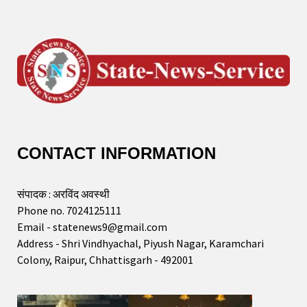
CONTACT INFORMATION
संपादक : अरविंद अवस्थी
Phone no. 7024125111
Email - statenews9@gmail.com
Address - Shri Vindhyachal, Piyush Nagar, Karamchari
Colony, Raipur, Chhattisgarh - 492001