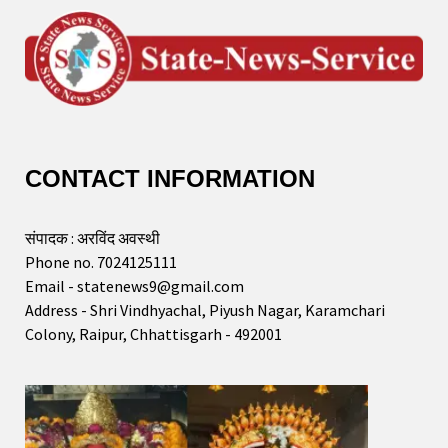
CONTACT INFORMATION
संपादक : अरविंद अवस्थी
Phone no. 7024125111
Email - statenews9@gmail.com
Address - Shri Vindhyachal, Piyush Nagar, Karamchari
Colony, Raipur, Chhattisgarh - 492001