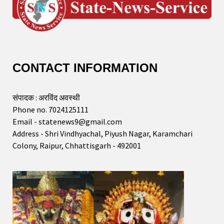
CONTACT INFORMATION
संपादक : अरविंद अवस्थी
Phone no. 7024125111
Email - statenews9@gmail.com
Address - Shri Vindhyachal, Piyush Nagar, Karamchari
Colony, Raipur, Chhattisgarh - 492001