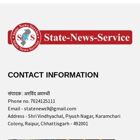
CONTACT INFORMATION
संपादक : अरविंद अवस्थी
Phone no. 7024125111
Email - statenews9@gmail.com
Address - Shri Vindhyachal, Piyush Nagar, Karamchari
Colony, Raipur, Chhattisgarh - 492001