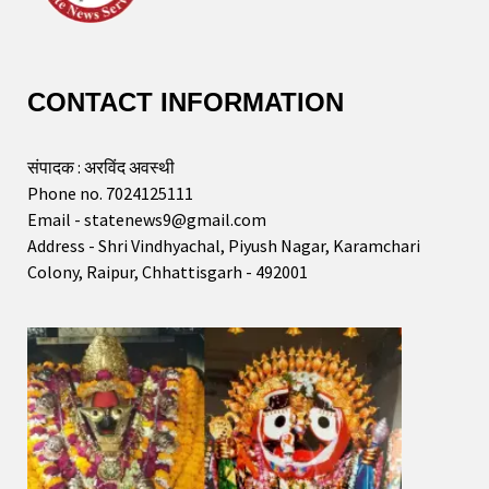
CONTACT INFORMATION
संपादक : अरविंद अवस्थी
Phone no. 7024125111
Email - statenews9@gmail.com
Address - Shri Vindhyachal, Piyush Nagar, Karamchari
Colony, Raipur, Chhattisgarh - 492001