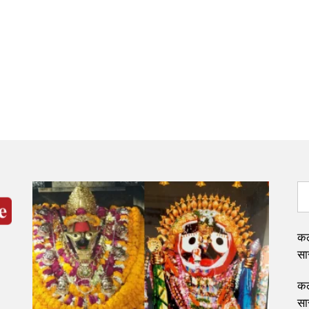
कल
सार
कल
सार