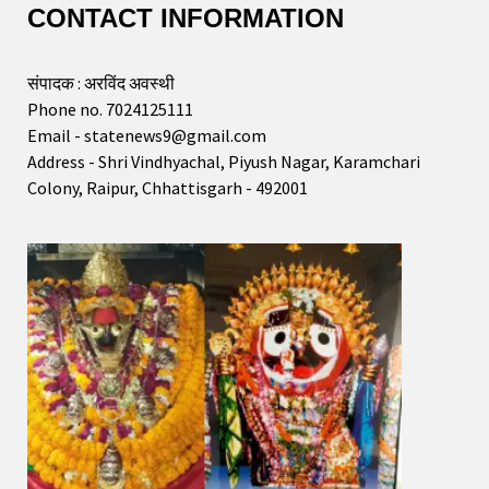
CONTACT INFORMATION
संपादक : अरविंद अवस्थी
Phone no. 7024125111
Email - statenews9@gmail.com
Address - Shri Vindhyachal, Piyush Nagar, Karamchari
Colony, Raipur, Chhattisgarh - 492001