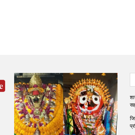
शा
सह
जि
प्