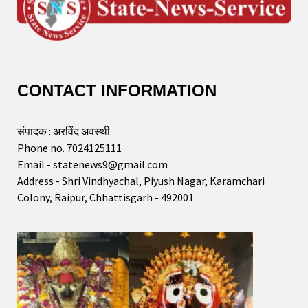
CONTACT INFORMATION
संपादक : अरविंद अवस्थी
Phone no. 7024125111
Email - statenews9@gmail.com
Address - Shri Vindhyachal, Piyush Nagar, Karamchari
Colony, Raipur, Chhattisgarh - 492001