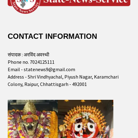
CONTACT INFORMATION
संपादक : अरविंद अवस्थी
Phone no. 7024125111
Email - statenews9@gmail.com
Address - Shri Vindhyachal, Piyush Nagar, Karamchari
Colony, Raipur, Chhattisgarh - 492001