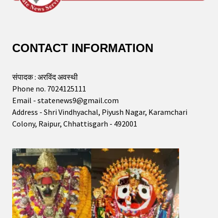
CONTACT INFORMATION
संपादक : अरविंद अवस्थी
Phone no. 7024125111
Email - statenews9@gmail.com
Address - Shri Vindhyachal, Piyush Nagar, Karamchari
Colony, Raipur, Chhattisgarh - 492001