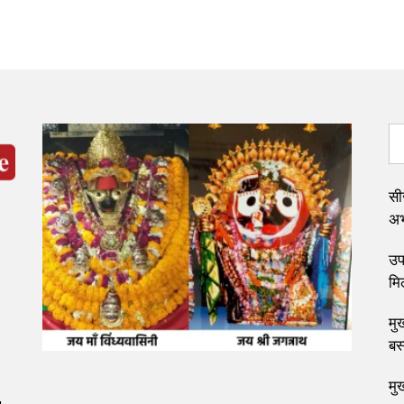
सी
अभ्
उप 
मि
मुख
बस
मु