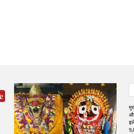
मुख
औद
इले
9,