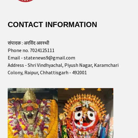
CONTACT INFORMATION
संपादक : अरविंद अवस्थी
Phone no. 7024125111
Email - statenews9@gmail.com
Address - Shri Vindhyachal, Piyush Nagar, Karamchari
Colony, Raipur, Chhattisgarh - 492001