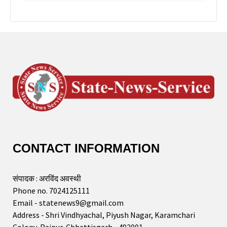
CONTACT INFORMATION
संपादक : अरविंद अवस्थी
Phone no. 7024125111
Email - statenews9@gmail.com
Address - Shri Vindhyachal, Piyush Nagar, Karamchari
Colony, Raipur, Chhattisgarh - 492001