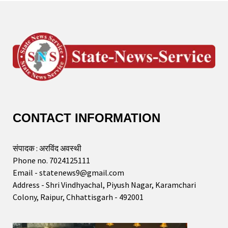
CONTACT INFORMATION
संपादक : अरविंद अवस्थी
Phone no. 7024125111
Email - statenews9@gmail.com
Address - Shri Vindhyachal, Piyush Nagar, Karamchari
Colony, Raipur, Chhattisgarh - 492001