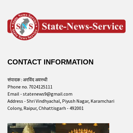
CONTACT INFORMATION
संपादक : अरविंद अवस्थी
Phone no. 7024125111
Email - statenews9@gmail.com
Address - Shri Vindhyachal, Piyush Nagar, Karamchari
Colony, Raipur, Chhattisgarh - 492001