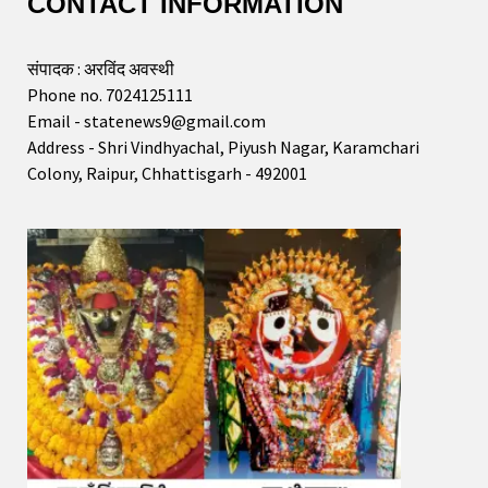
CONTACT INFORMATION
संपादक : अरविंद अवस्थी
Phone no. 7024125111
Email - statenews9@gmail.com
Address - Shri Vindhyachal, Piyush Nagar, Karamchari
Colony, Raipur, Chhattisgarh - 492001