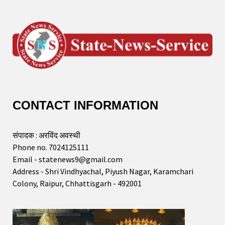
CONTACT INFORMATION
संपादक : अरविंद अवस्थी
Phone no. 7024125111
Email - statenews9@gmail.com
Address - Shri Vindhyachal, Piyush Nagar, Karamchari
Colony, Raipur, Chhattisgarh - 492001