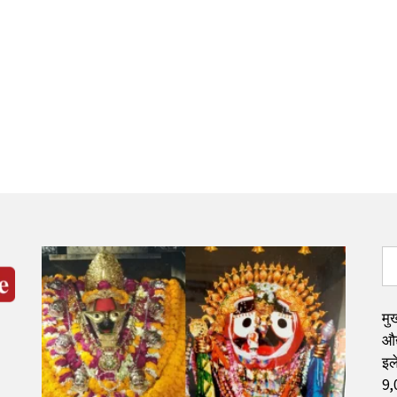
मुख
औद
इले
9,