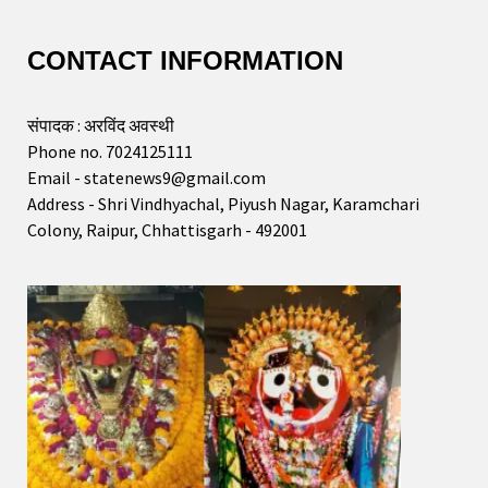
CONTACT INFORMATION
संपादक : अरविंद अवस्थी
Phone no. 7024125111
Email - statenews9@gmail.com
Address - Shri Vindhyachal, Piyush Nagar, Karamchari
Colony, Raipur, Chhattisgarh - 492001