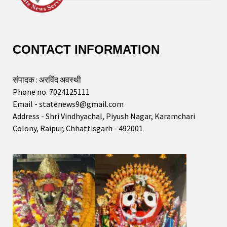
CONTACT INFORMATION
संपादक : अरविंद अवस्थी
Phone no. 7024125111
Email - statenews9@gmail.com
Address - Shri Vindhyachal, Piyush Nagar, Karamchari
Colony, Raipur, Chhattisgarh - 492001